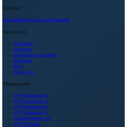
Kontakt
antrag@verhinderungspflege.de
Navigation
Startseite
Rechner
Verhinderungspflege
Ratgeber
Blog
Über uns
Pflegegrade
VP Pflegegrad 2
VP Pflegegrad 3
VP Pflegegrad 4
VP Pflegegrad 5
Stundenweise VP
VP Formular