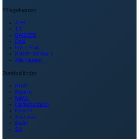
Pflegekassen
AOK
TK
BARMER
DAK
IKK classic
KNAPPSCHAFT
Alle Kassen →
Bundesländer
NRW
Bayern
BaWü
Niedersachsen
Hessen
Sachsen
Berlin
SH