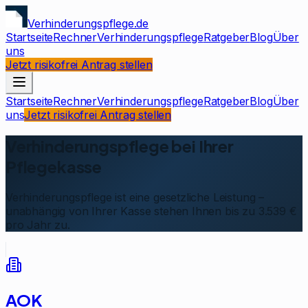
Verhinderungspflege.de
Startseite
Rechner
Verhinderungspflege
Ratgeber
Blog
Über
uns
Jetzt risikofrei Antrag stellen
Startseite
Rechner
Verhinderungspflege
Ratgeber
Blog
Über
uns
Jetzt risikofrei Antrag stellen
Verhinderungspflege bei Ihrer
Pflegekasse
Verhinderungspflege ist eine gesetzliche Leistung –
unabhängig von Ihrer Kasse stehen Ihnen bis zu 3.539 €
pro Jahr zu.
AOK