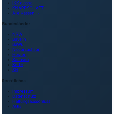
IKK classic
KNAPPSCHAFT
Alle Kassen →
Bundesländer
NRW
Bayern
BaWü
Niedersachsen
Hessen
Sachsen
Berlin
SH
Rechtliches
Impressum
Datenschutz
Haftungsausschluss
AGB