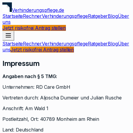
Verhinderungspflege.de
Startseite
Rechner
Verhinderungspflege
Ratgeber
Blog
Über
uns
Jetzt risikofrei Antrag stellen
Startseite
Rechner
Verhinderungspflege
Ratgeber
Blog
Über
uns
Jetzt risikofrei Antrag stellen
Impressum
Angaben nach § 5 TMG:
Unternehmen: RD Care GmbH
Vertreten durch: Aljoscha Dumeier und Julian Rusche
Anschrift: Am Wald 1
Postleitzahl, Ort: 40789 Monheim am Rhein
Land: Deutschland