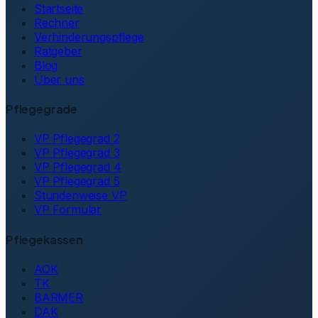
Startseite
Rechner
Verhinderungspflege
Ratgeber
Blog
Über uns
Pflegegrade
VP Pflegegrad 2
VP Pflegegrad 3
VP Pflegegrad 4
VP Pflegegrad 5
Stundenweise VP
VP Formular
Pflegekassen
AOK
TK
BARMER
DAK