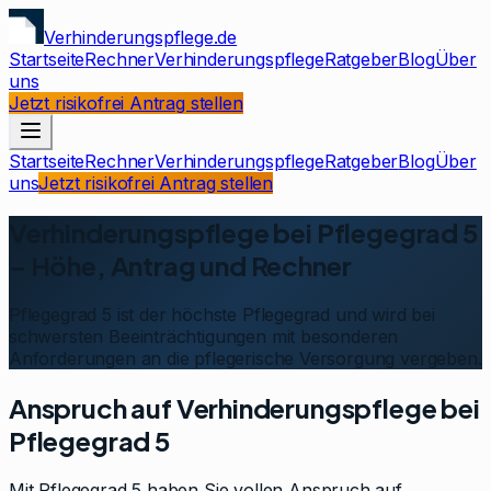
Verhinderungspflege.de
Startseite
Rechner
Verhinderungspflege
Ratgeber
Blog
Über
uns
Jetzt risikofrei Antrag stellen
Startseite
Rechner
Verhinderungspflege
Ratgeber
Blog
Über
uns
Jetzt risikofrei Antrag stellen
Verhinderungspflege bei
Pflegegrad
5
– Höhe, Antrag und Rechner
Pflegegrad 5 ist der höchste Pflegegrad und wird bei
schwersten Beeinträchtigungen mit besonderen
Anforderungen an die pflegerische Versorgung vergeben.
Anspruch auf Verhinderungspflege bei
Pflegegrad
5
Mit Pflegegrad
5
haben Sie vollen Anspruch auf