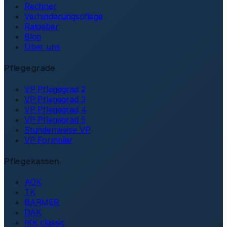
Rechner
Verhinderungspflege
Ratgeber
Blog
Über uns
Pflegegrade
VP Pflegegrad 2
VP Pflegegrad 3
VP Pflegegrad 4
VP Pflegegrad 5
Stundenweise VP
VP Formular
Pflegekassen
AOK
TK
BARMER
DAK
IKK classic