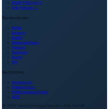
KNAPPSCHAFT
Alle Kassen →
Bundesländer
NRW
Bayern
BaWü
Niedersachsen
Hessen
Sachsen
Berlin
SH
Rechtliches
Impressum
Datenschutz
Haftungsausschluss
AGB
©
2026
Verhinderungspflege.de – Alle Rechte