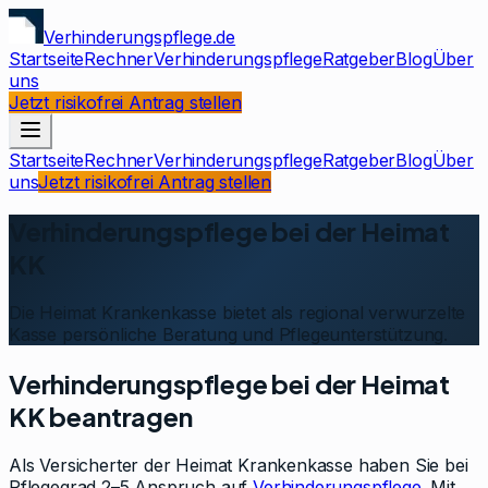
Verhinderungspflege.de
Startseite
Rechner
Verhinderungspflege
Ratgeber
Blog
Über
uns
Jetzt risikofrei Antrag stellen
Startseite
Rechner
Verhinderungspflege
Ratgeber
Blog
Über
uns
Jetzt risikofrei Antrag stellen
Verhinderungspflege bei der
Heimat
KK
Die Heimat Krankenkasse bietet als regional verwurzelte
Kasse persönliche Beratung und Pflegeunterstützung.
Verhinderungspflege bei der
Heimat
KK
beantragen
Als Versicherter der
Heimat Krankenkasse
haben Sie bei
Pflegegrad 2–5 Anspruch auf
Verhinderungspflege
. Mit