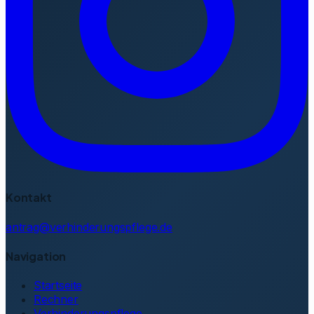
Kontakt
antrag@verhinderungspflege.de
Navigation
Startseite
Rechner
Verhinderungspflege