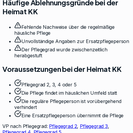
Häufige Ablehnungsgründe bei der
Heimat KK
Fehlende Nachweise über die regelmäßige
häusliche Pflege
Unvollständige Angaben zur Ersatzpflegeperson
Der Pflegegrad wurde zwischenzeitlich
herabgestuft
Voraussetzungen bei der
Heimat KK
Pflegegrad 2, 3, 4 oder 5
Die Pflege findet im häuslichen Umfeld statt
Die reguläre Pflegeperson ist vorübergehend
verhindert
Eine Ersatzpflegeperson übernimmt die Pflege
VP nach Pflegegrad:
Pflegegrad
2
,
Pflegegrad
3
,
Pflegegrad
4
,
Pflegegrad
5