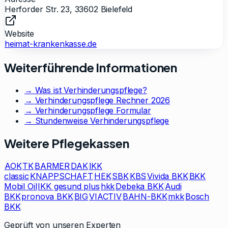
Herforder Str. 23, 33602 Bielefeld
Website
heimat-krankenkasse.de
Weiterführende Informationen
→ Was ist Verhinderungspflege?
→ Verhinderungspflege Rechner 2026
→ Verhinderungspflege Formular
→ Stundenweise Verhinderungspflege
Weitere Pflegekassen
AOK
TK
BARMER
DAK
IKK
classic
KNAPPSCHAFT
HEK
SBK
KBS
Vivida BKK
BKK
Mobil Oil
IKK gesund plus
hkk
Debeka BKK
Audi
BKK
pronova BKK
BIG
VIACTIV
BAHN-BKK
mkk
Bosch
BKK
Geprüft von unseren Experten