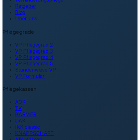
Ratgeber
Blog
Über uns
Pflegegrade
VP Pflegegrad 2
VP Pflegegrad 3
VP Pflegegrad 4
VP Pflegegrad 5
Stundenweise VP
VP Formular
Pflegekassen
AOK
TK
BARMER
DAK
IKK classic
KNAPPSCHAFT
Alle Kassen →