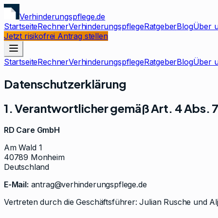
Verhinderungspflege.de
Startseite
Rechner
Verhinderungspflege
Ratgeber
Blog
Über 
Jetzt risikofrei Antrag stellen
Startseite
Rechner
Verhinderungspflege
Ratgeber
Blog
Über 
Datenschutzerklärung
1. Verantwortlicher gemäß Art. 4 Abs.
RD Care GmbH
Am Wald 1
40789 Monheim
Deutschland
E-Mail:
antrag@verhinderungspflege.de
Vertreten durch die Geschäftsführer: Julian Rusche und A